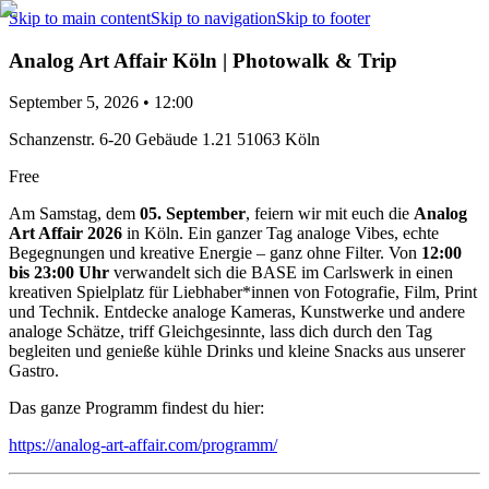
Skip to main content
Skip to navigation
Skip to footer
Analog Art Affair Köln | Photowalk & Trip
September 5, 2026 • 12:00
Schanzenstr. 6-20 Gebäude 1.21 51063 Köln
Free
Am Samstag, dem
05. September
, feiern wir mit euch die
Analog
Art Affair 2026
in Köln. Ein ganzer Tag analoge Vibes, echte
Begegnungen und kreative Energie – ganz ohne Filter. Von
12:00
bis 23:00 Uhr
verwandelt sich die BASE im Carlswerk in einen
kreativen Spielplatz für Liebhaber*innen von Fotografie, Film, Print
und Technik. Entdecke analoge Kameras, Kunstwerke und andere
analoge Schätze, triff Gleichgesinnte, lass dich durch den Tag
begleiten und genieße kühle Drinks und kleine Snacks aus unserer
Gastro.
Das ganze Programm findest du hier:
https://analog-art-affair.com/programm/